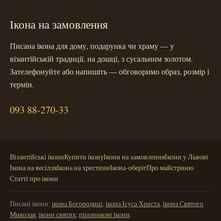
Ікона на замовлення
Писана ікона для дому, подарунка чи храму — у
візантійській традиції, на дошці, з сусальним золотом.
Зателефонуйте або напишіть — обговоримо образ, розмір і
термін.
093 88-270-33
Візантійські ікони
Купити ікону
Ікони на замовлення
Ікони у Львові
Ікона на весілля
Ікона на хрестини
Ікона-оберіг
Про майстриню
Статті про ікони
Писані ікони:
ікона Богородиці
,
ікона Ісуса Христа
,
ікона Святого
Миколая
,
ікони святих
,
празникові ікони
.