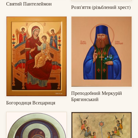
Святий Пантелеймон
Розп'яття (різьблений хрест)
Преподобний Меркурій
Брягинський
Богородиця Всецариця