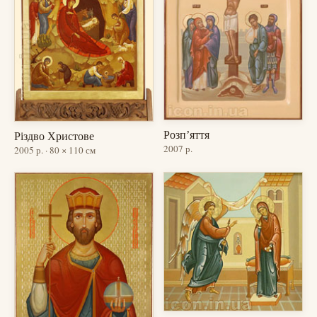
Розпʼяття
Різдво Христове
2007 р.
2005 р. · 80 × 110 см