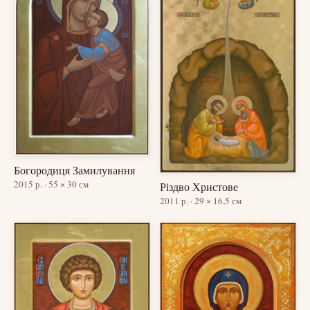
Богородиця Замилування
2015 р. · 55 × 30 см
Різдво Христове
2011 р. · 29 × 16,5 см