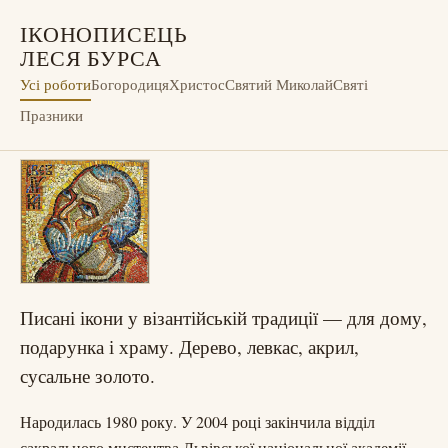
ІКОНОПИСЕЦЬ
ЛЕСЯ БУРСА
Усі роботи
Богородиця
Христос
Святий Миколай
Святі
Празники
Іконописець Леся Бурса — писані ікони 
Писані ікони у візантійській традиції — для дому,
подарунка і храму. Дерево, левкас, акрил,
сусальне золото.
Народилась 1980 року. У 2004 році закінчила відділ
сакрального мистецтва Львівської національної академії