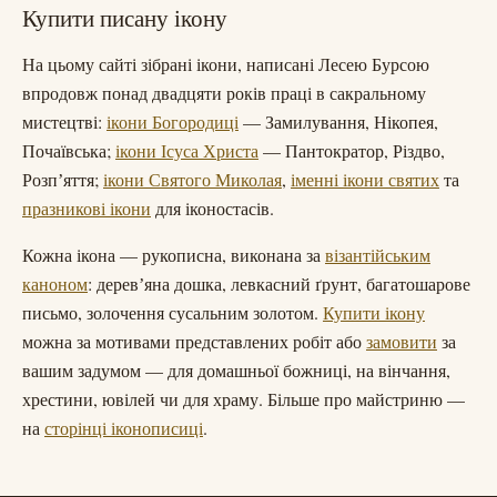
Купити писану ікону
На цьому сайті зібрані ікони, написані Лесею Бурсою
впродовж понад двадцяти років праці в сакральному
мистецтві:
ікони Богородиці
— Замилування, Нікопея,
Почаївська;
ікони Ісуса Христа
— Пантократор, Різдво,
Розпʼяття;
ікони Святого Миколая
,
іменні ікони святих
та
празникові ікони
для іконостасів.
Кожна ікона — рукописна, виконана за
візантійським
каноном
: деревʼяна дошка, левкасний ґрунт, багатошарове
письмо, золочення сусальним золотом.
Купити ікону
можна за мотивами представлених робіт або
замовити
за
вашим задумом — для домашньої божниці, на вінчання,
хрестини, ювілей чи для храму. Більше про майстриню —
на
сторінці іконописиці
.